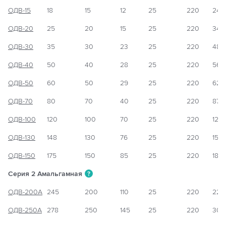
ОДВ-15
18
15
12
25
220
240
ОДВ-20
25
20
15
25
220
340
ОДВ-30
35
30
23
25
220
480
ОДВ-40
50
40
28
25
220
560
ОДВ-50
60
50
29
25
220
620
ОДВ-70
80
70
40
25
220
870
ОДВ-100
120
100
70
25
220
120
ОДВ-130
148
130
76
25
220
155
ОДВ-150
175
150
85
25
220
185
Серия 2 Амальгамная
?
ОДВ-200А
245
200
110
25
220
220
ОДВ-250А
278
250
145
25
220
300