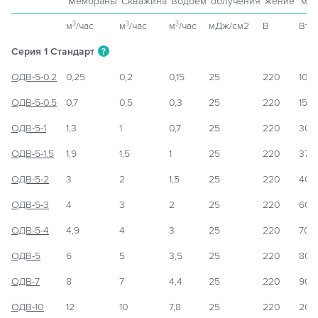
Мембраны
Скважина
Водоём
облучения
жение
мощ
м
/час
м
/час
м
/час
мДж/см2
В
Вт
3
3
3
Серия 1 Стандарт
?
ОДВ-5-0.2
0,25
0,2
0,15
25
220
10
ОДВ-5-0.5
0,7
0,5
0,3
25
220
15
ОДВ-5-1
1,3
1
0,7
25
220
30
ОДВ-5-1.5
1,9
1,5
1
25
220
37
ОДВ-5-2
3
2
1,5
25
220
40
ОДВ-5-3
4
3
2
25
220
60
ОДВ-5-4
4,9
4
3
25
220
70
ОДВ-5
6
5
3,5
25
220
80
ОДВ-7
8
7
4,4
25
220
90
ОДВ-10
12
10
7,8
25
220
200