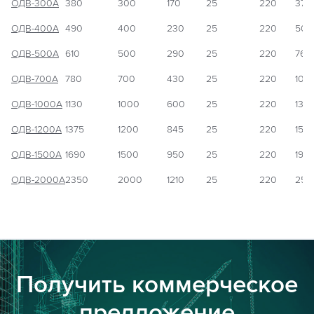
ОДВ-300А
380
300
170
25
220
370
ОДВ-400А
490
400
230
25
220
500
ОДВ-500А
610
500
290
25
220
760
ОДВ-700А
780
700
430
25
220
100
ОДВ-1000А
1130
1000
600
25
220
130
ОДВ-1200А
1375
1200
845
25
220
155
ОДВ-1500А
1690
1500
950
25
220
195
ОДВ-2000А
2350
2000
1210
25
220
250
Получить коммерческое
предложение