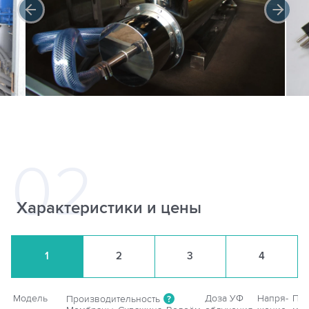
Характеристики и цены
1
2
3
4
Модель
Доза УФ
Напря-
Пот
Производительность
?