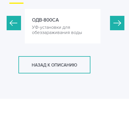
ОДВ-800СА
ОДВ-5-1-
УФ-установки для
УФ-устан
оды
обеззараживания воды
обеззара
НАЗАД К ОПИСАНИЮ