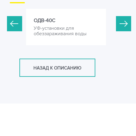
ОДВ-40С
ОДВ-60С
УФ-установки для
УФ-устан
оды
обеззараживания воды
обеззара
НАЗАД К ОПИСАНИЮ