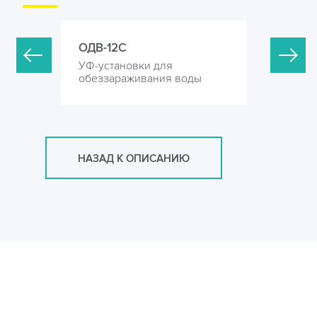
ОДВ-12С
ОДВ-20С
УФ-установки для
УФ-устан
оды
обеззараживания воды
обеззара
НАЗАД К ОПИСАНИЮ