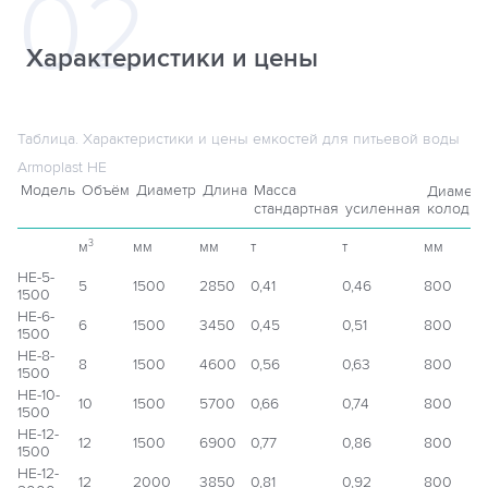
Характеристики и цены
Таблица. Характеристики и цены емкостей для питьевой воды
Armoplast НЕ
Модель
Объём
Диаметр
Длина
Масса
Диаметр
стандартная
усиленная
колодца
м
мм
мм
т
т
мм
3
НЕ-5-
5
1500
2850
0,41
0,46
800
1500
НЕ-6-
6
1500
3450
0,45
0,51
800
1500
НЕ-8-
8
1500
4600
0,56
0,63
800
1500
НЕ-10-
10
1500
5700
0,66
0,74
800
1500
НЕ-12-
12
1500
6900
0,77
0,86
800
1500
НЕ-12-
12
2000
3850
0,81
0,92
800