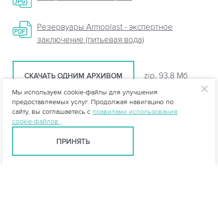
Резервуары Armoplast - экспертное
заключение (питьевая вода)
zip, 93.8 Мб
СКАЧАТЬ ОДНИМ АРХИВОМ
Мы используем cookie-файлы для улучшения
предоставляемых услуг. Продолжая навигацию по
сайту, вы соглашаетесь с
правилами использования
Статьи
cookie-файлов
.
ПРИНЯТЬ
Из чего состоит стеклопластик?
Компоненты стеклокомпозита
Технология производства оборудования из
стеклокомпозита