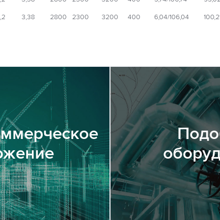
,2
3,38
2800
2300
3200
400
6,04/106,04
100,2
оммерческое
Подо
ожение
обору