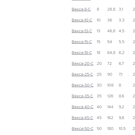
Векса-8-С
8
28,8
3,1
2
Векса-10-С
10
36
3,3
2
Векса-13-С
13
46,8
4,5
2
Векса-15-С
15
54
5,5
2
Векса-18-С
18
64,8
6,2
2
Векса-20-С
20
72
6,7
2
Векса-25-С
25
90
7,1
2
Векса-30-С
30
108
8
2
Векса-35-С
35
126
8,6
2
Векса-40-С
40
144
9,2
2
Векса-45-С
45
162
9,8
2
Векса-50-С
50
180
10,5
2