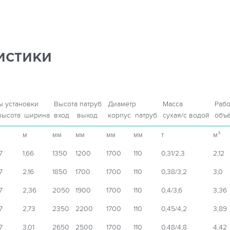
истики
ы установки
Высота патруб.
Диаметр
Масса
Раб
высота
ширина
вход
выход
корпус
патруб.
сухая/с водой
объ
м
м
мм
мм
мм
мм
т
м³
,7
1,66
1350
1200
1700
110
0,31/2,3
2,12
,7
2,16
1850
1700
1700
110
0,38/3,2
3,0
,7
2,36
2050
1900
1700
110
0,4/3,6
3,36
,7
2,73
2350
2200
1700
110
0,45/4,2
3,89
,7
3,01
2650
2500
1700
110
0,48/4,8
4,42