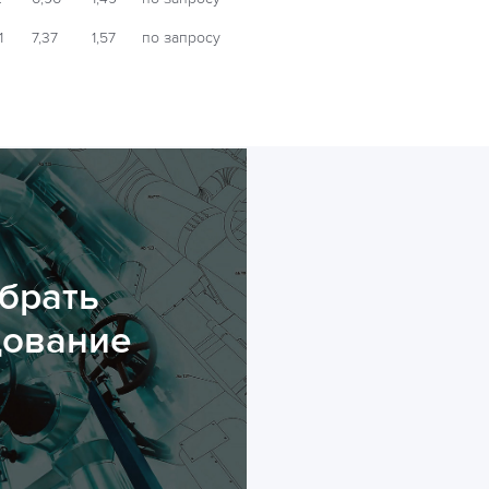
1
7,37
1,57
по запросу
брать
дование