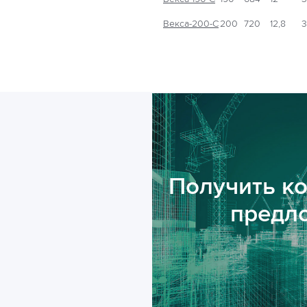
Векса-200-С
200
720
12,8
3
Получить к
предл