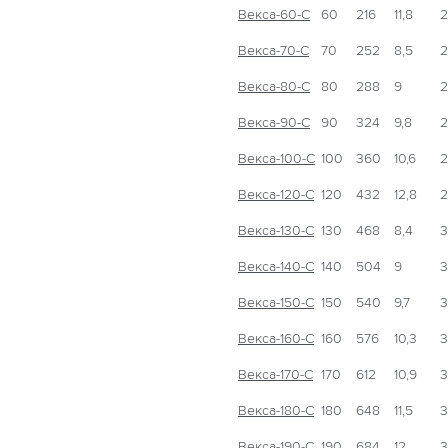
Векса-60-С
60
216
11,8
2
Векса-70-С
70
252
8,5
2
Векса-80-С
80
288
9
2
Векса-90-С
90
324
9,8
2
Векса-100-С
100
360
10,6
2
Векса-120-С
120
432
12,8
2
Векса-130-С
130
468
8,4
3
Векса-140-С
140
504
9
3
Векса-150-С
150
540
9,7
3
Векса-160-С
160
576
10,3
3
Векса-170-С
170
612
10,9
3
Векса-180-С
180
648
11,5
3
Векса-190-С
190
684
12
3