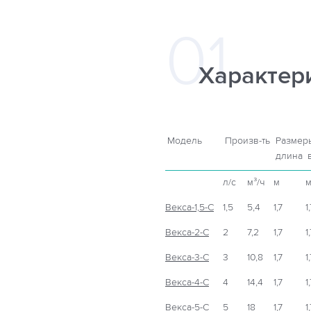
Характер
Модель
Произв-ть
Размер
длина
л/с
м³/ч
м
Векса-1,5-С
1,5
5,4
1,7
1
Векса-2-С
2
7,2
1,7
1
Векса-3-С
3
10,8
1,7
1
Векса-4-С
4
14,4
1,7
1
Векса-5-С
5
18
1,7
1