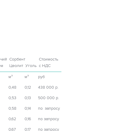
очий
Сорбент
Стоимость
ём
Цеолит
Уголь
c НДС
м³
м³
руб
0,48
0,12
438 000 р.
0,53
0,13
500 000 р.
0,58
0,14
по запросу
0,62
0,16
по запросу
0,67
0,17
по запросу