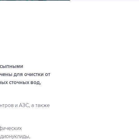
засыпными
чены для очистки от
ых сточных вод,
тров и АЗС, а также
ифических
адионуклиды,