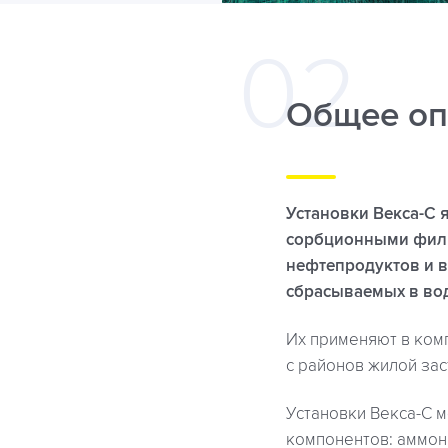
Общее оп
Установки Векса-С
сорбционными фильт
нефтепродуктов и в
сбрасываемых в во
Их применяют в ком
с районов жилой зас
Установки Векса-С м
компонентов: аммон