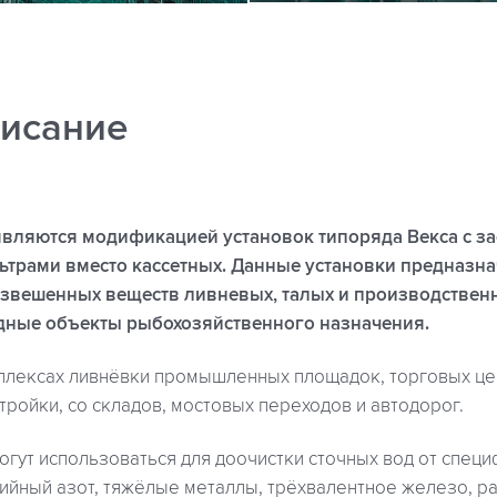
исание
 являются модификацией установок типоряда Векса с 
рами вместо кассетных. Данные установки предназна
звешенных веществ ливневых, талых и производственн
дные объекты рыбохозяйственного назначения.
плексах ливнёвки промышленных площадок, торговых цен
тройки, со складов, мостовых переходов и автодорог.
огут использоваться для доочистки сточных вод от спец
ийный азот, тяжёлые металлы, трёхвалентное железо, р