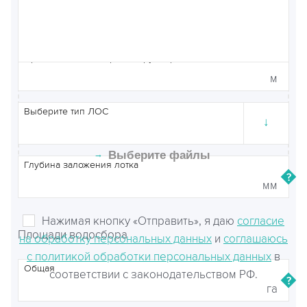
Протяженность лотков
м
Протяженность закрытых трубопроводов
м
Чтобы прикрепить файлы, перетащите
Выберите тип ЛОС
↓
их сюда или
→
Выберите файлы
Глубина заложения лотка
мм
Нажимая кнопку «Отправить», я даю
согласие
Площади водосбора
на обработку персональных данных
и
соглашаюсь
с политикой обработки персональных данных
в
Общая
соответствии с законодательством РФ.
га