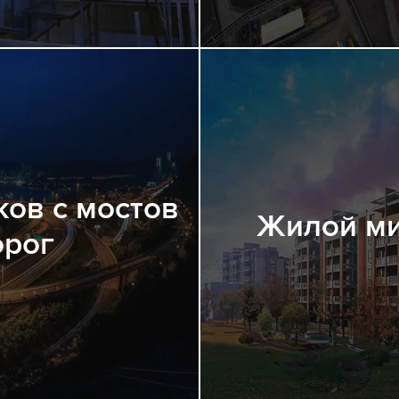
ков с мостов
Жилой м
орог