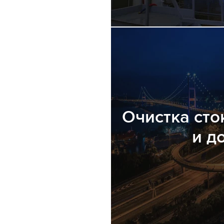
Очистка сто
и д