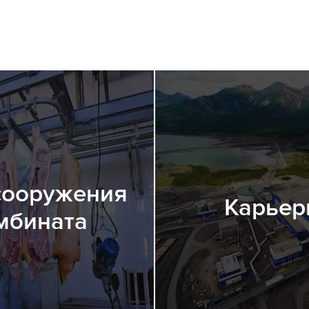
сооружения
Карьер
мбината