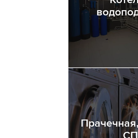
водопод
Прачечная,
СП