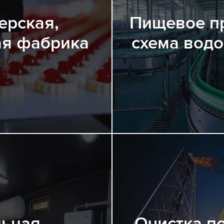
ерская,
Пищевое п
я фабрика
схема вод
ьная,
Очистка п