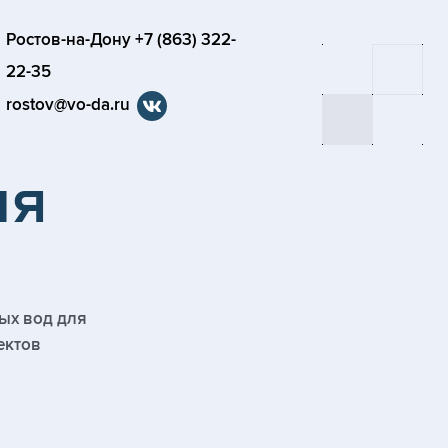
Ростов-на-Дону +7 (863) 322-
22-35
rostov@vo-da.ru
ия
ых вод для
ектов