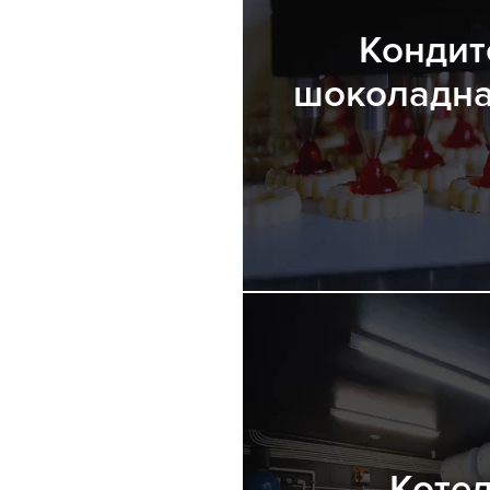
Кондит
шоколадна
Котел