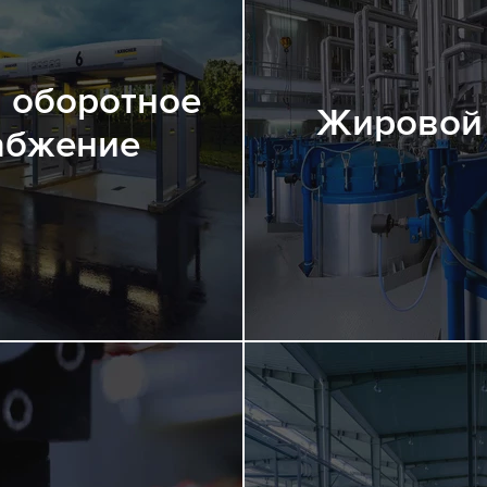
 оборотное
Жировой
абжение