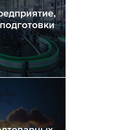
редприятие,
оподготовки
одтоварных