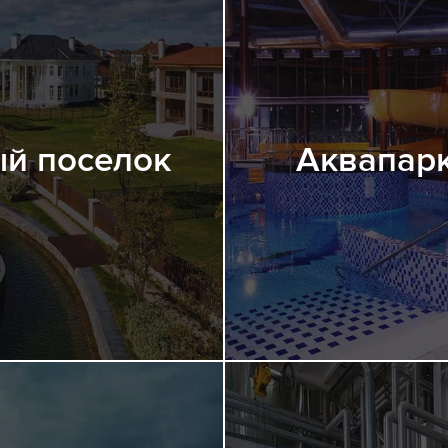
й поселок
Аквапарк