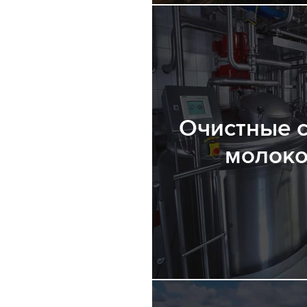
Очистные 
молоко