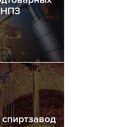
 НПЗ
 спиртзавод