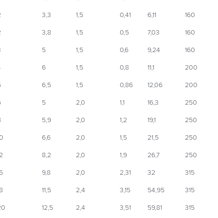
2
3,3
1,5
0,41
6,11
160
2
3,8
1,5
0,5
7,03
160
3
5
1,5
0,6
9,24
160
4
6
1,5
0,8
11,1
200
5
6,5
1,5
0,86
12,06
200
6
5
2,0
1,1
16,3
250
8
5,9
2,0
1,2
19,1
250
10
6,6
2,0
1,5
21,5
250
2
8,2
2,0
1,9
26,7
250
5
9,8
2,0
2,31
32
315
8
11,5
2,4
3,15
54,95
315
20
12,5
2,4
3,51
59,81
315