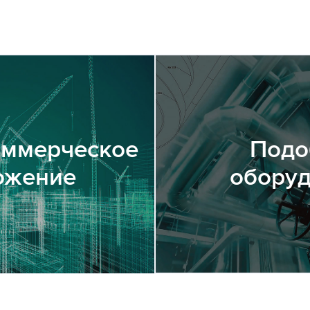
оммерческое
Подо
ожение
обору