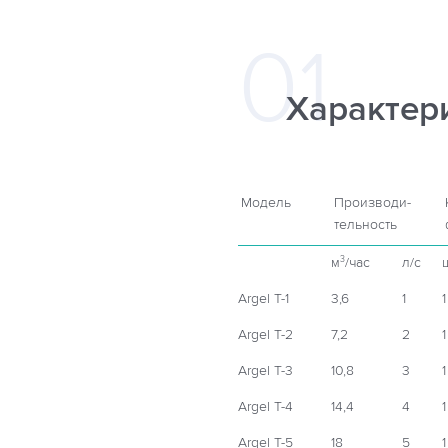
Характер
Модель
Производи-
тельность
м
/час
л/с
3
Argel T-1
3,6
1
1
Argel T-2
7,2
2
1
Argel T-3
10,8
3
1
Argel T-4
14,4
4
1
Argel T-5
18
5
1