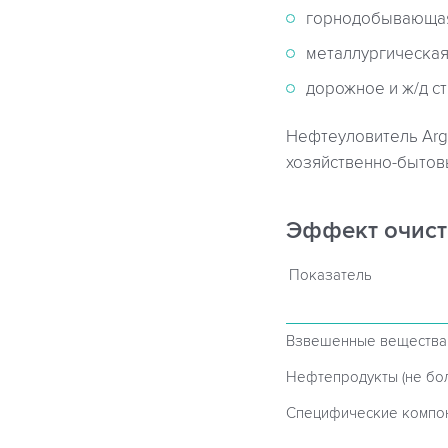
горнодобывающая
металлургическа
дорожное и ж/д с
Нефтеуловитель Arge
хозяйственно-бытов
Эффект очист
Показатель
Взвешенные вещества 
Нефтепродукты (не бо
Специфические компо