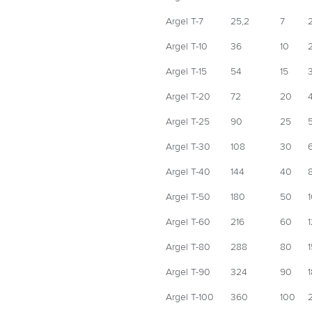
Argel T-7
25,2
7
Argel T-10
36
10
Argel T-15
54
15
Argel T-20
72
20
Argel T-25
90
25
Argel T-30
108
30
Argel T-40
144
40
Argel T-50
180
50
Argel T-60
216
60
1
Argel T-80
288
80
1
Argel T-90
324
90
1
Argel T-100
360
100