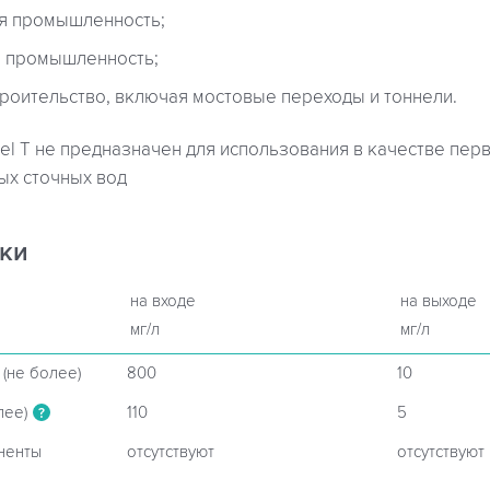
 промышленность;
я промышленность;
троительство, включая мостовые переходы и тоннели.
l T не предназначен для использования в качестве пер
ых сточных вод
ки
на входе
на выходе
мг/л
мг/л
(не более)
800
10
лее)
110
5
?
ненты
отсутствуют
отсутствуют