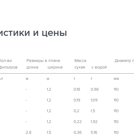
истики и цены
Кол-во
Размеры в плане
Масса
Диаметр 
фильтров
длина
ширина
сухая
с водой
шт
м
м
т
т
мм
-
1,2
0,18
0,98
110
-
1,2
0,19
1,09
110
-
1,2
0,2
1,5
110
-
1,2
0,22
1,92
110
2,8
1,5
0,36
5,16
110