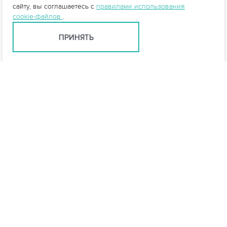
сайту, вы соглашаетесь с
правилами использования
cookie-файлов
.
ПРИНЯТЬ
Ростов-на-Дону +7 (863) 322-22-35
rostov@vo-da.ru
Мессенджеры