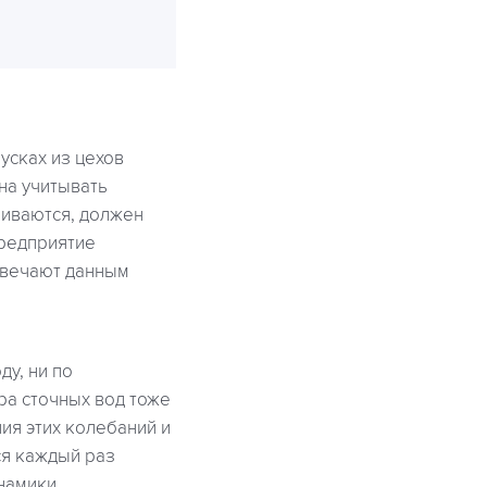
усках из цехов
на учитывать
ливаются, должен
предприятие
твечают данным
у, ни по
ра сточных вод тоже
ия этих колебаний и
ся каждый раз
инамики