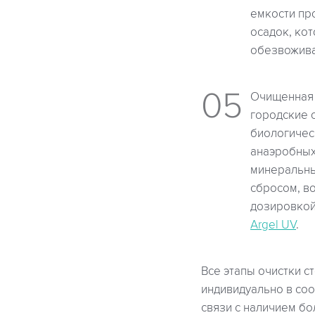
емкости про
осадок, ко
обезвожива
Очищенная 
городские 
биологичес
анаэробных
минеральны
сбросом, в
дозировкой
Argel UV
.
Все этапы очистки с
индивидуально в соо
связи с наличием б