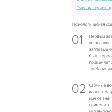
Очистка производ
Технологическая схе
Первым зве
устанавлив
залповые с
быть корро
применяет
требования
Сточные во
концентрац
имеют знач
применяют 
индивидуал