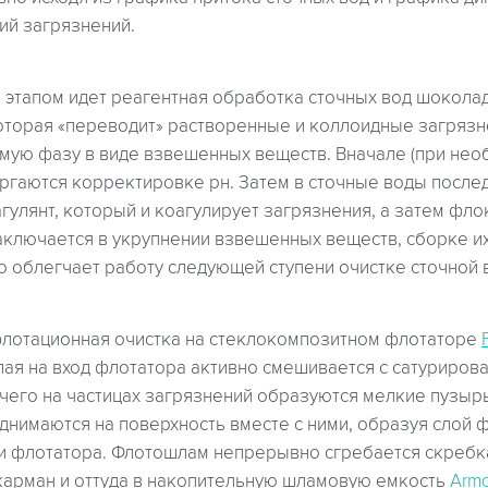
ий загрязнений.
этапом идет реагентная обработка сточных вод шоколад
оторая «переводит» растворенные и коллоидные загрязн
мую фазу в виде взвешенных веществ. Вначале (при нео
ргаются корректировке рн. Затем в сточные воды после
гулянт, который и коагулирует загрязнения, а затем фло
аключается в укрупнении взвешенных веществ, сборке их 
о облегчает работу следующей ступени очистке сточной 
лотационная очистка на стеклокомпозитном флотаторе
пая на вход флотатора активно смешивается с сатурирова
 чего на частицах загрязнений образуются мелкие пузырь
днимаются на поверхность вместе с ними, образуя слой 
и флотатора. Флотошлам непрерывно сгребается скребка
арман и оттуда в накопительную шламовую емкость
Armo