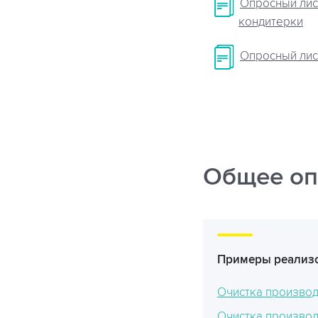
Опросный лис
кондитерки
Опросный лис
Общее оп
Примеры реализо
Очистка производ
Очистка производ