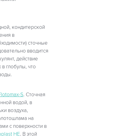
ной, кондитерской
ения в
бходимости) сточные
довательно вводится
кулянт, действие
в глобулы, что
воды.
Flotomax-S
. Сточная
нной водой, в
ки воздуха,
флотошлама на
ми с поверхности в
plast HE
. В этой