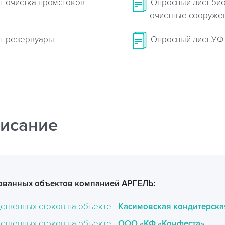
т очистка промстоков
Опросный лист би
очистные сооруже
т резервуары
Опросный лист УФ
исание
ванных объектов компанией АРГЕЛЬ:
ственных стоков на объекте -
Касимовская кондитерска
ственных стоков на объекте -
ООО «КФ «Конфеста»