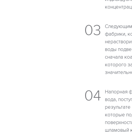
концентрац
Следующим 
фабрики, к
нераствори
воды подве
сначала коа
которого з
значительн
Напорная ф
вода, посту
результате
которые по
поверхност
шламовый к