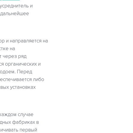
 усреднитель и
а дальнейшее
ор и направляется на
тке на
т через ряд
ся органических и
водоем. Перед
беспечивается либо
вых установках
 каждом случае
адных фабриках в
личивать первый