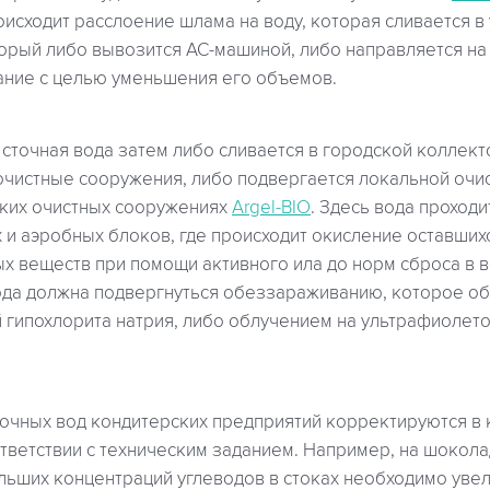
исходит расслоение шлама на воду, которая сливается в
торый либо вывозится АС-машиной, либо направляется н
ние с целью уменьшения его объемов.
сточная вода затем либо сливается в городской коллект
очистные сооружения, либо подвергается локальной очис
ких очистных сооружениях
Argel-BIO
. Здесь вода проходи
 и аэробных блоков, где происходит окисление оставших
х веществ при помощи активного ила до норм сброса в 
ода должна подвергнуться обеззараживанию, которое о
 гипохлорита натрия, либо облучением на ультрафиолето
точных вод кондитерских предприятий корректируются в
тветствии с техническим заданием. Например, на шокол
ольших концентраций углеводов в стоках необходимо уве