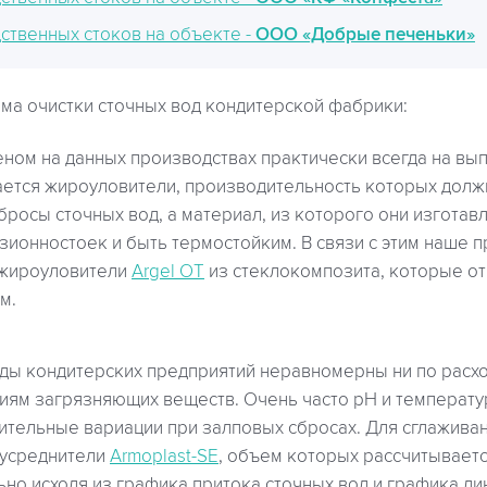
ственных стоков на объекте -
ООО «Добрые печеньки»
ма очистки сточных вод кондитерской фабрики:
ном на данных производствах практически всегда на вып
ается жироуловители, производительность которых долж
бросы сточных вод, а материал, из которого они изготав
зионностоек и быть термостойким. В связи с этим наше 
 жироуловители
Argel OT
из стеклокомпозита, которые о
м.
ды кондитерских предприятий неравномерны ни по расход
иям загрязняющих веществ. Очень часто рН и температу
ительные вариации при залповых сбросах. Для сглаживан
усреднители
Armoplast-SE
, объем которых рассчитывает
ьно исходя из графика притока сточных вод и графика д