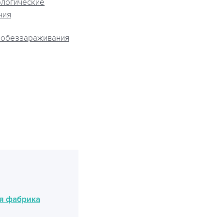
ологические
ния
 обеззараживания
я фабрика