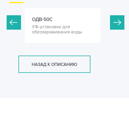
ОДВ-50С
ОДВ-80С
УФ-установки для
УФ-устан
оды
обеззараживания воды
обеззара
НАЗАД К ОПИСАНИЮ