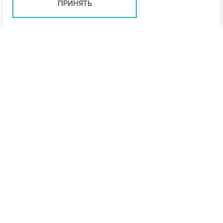
ПРИНЯТЬ
Ростов-на-Дону +7 (863) 322-22-35
rostov@vo-da.ru
Мессенджеры