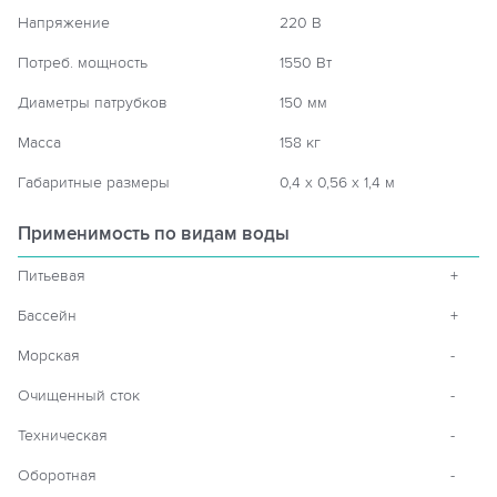
Напряжение
220 В
Потреб. мощность
1550 Вт
Диаметры патрубков
150 мм
Масса
158 кг
Габаритные размеры
0,4 х 0,56 х 1,4 м
Применимость по видам воды
Питьевая
+
Бассейн
+
Морская
-
Очищенный сток
-
Техническая
-
Оборотная
-