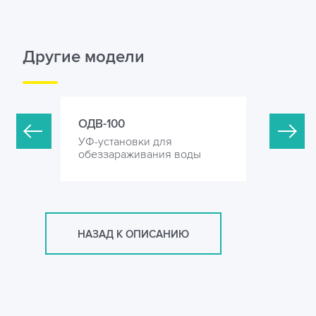
Другие модели
ОДВ-100
ОДВ-150
УФ-установки для
УФ-устан
оды
обеззараживания воды
обеззара
НАЗАД К ОПИСАНИЮ