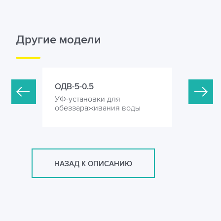
Другие модели
ОДВ-5-0.5
ОДВ-5-1.
УФ-установки для
УФ-устан
оды
обеззараживания воды
обеззара
НАЗАД К ОПИСАНИЮ