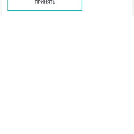
ПРИНЯТЬ
Ростов-на-Дону +7 (863) 322-22-35
rostov@vo-da.ru
Мессенджеры