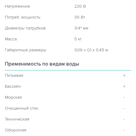
Напряжение
220 В
Потреб. мощность
30 Вт
Диаметры патрубков
3/4" мм
Масса
5 кг
Габаритные размеры
0,06 х 0,1 х 0,45 м
Применимость по видам воды
Питьевая
+
Бассейн
+
Морская
-
Очищенный сток
-
Техническая
-
Оборотная
-