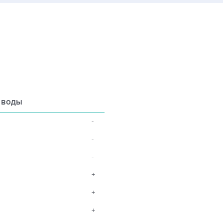
 воды
-
-
-
+
+
+