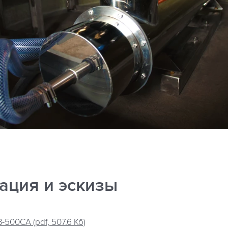
ация и эскизы
00СА (pdf, 507.6 Кб)