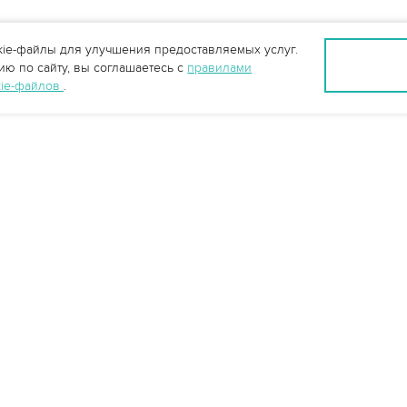
ie-файлы для улучшения предоставляемых услуг.
ю по сайту, вы соглашаетесь с
правилами
kie-файлов
.
Ростов-на-Дону +7 (863) 322-22-35
rostov@vo-da.ru
Мессенджеры