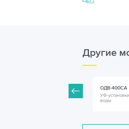
Другие м
ДВ-300СА
ОДВ-400СА
Ф-установки для обеззараживания
УФ-установк
оды
воды