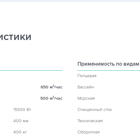
истики
Применимость по видам
Питьевая
650 м
/час
Бассейн
3
500 м
/час
Морская
3
15500 Вт
Очищенный сток
400 мм
Техническая
400 кг
Оборотная