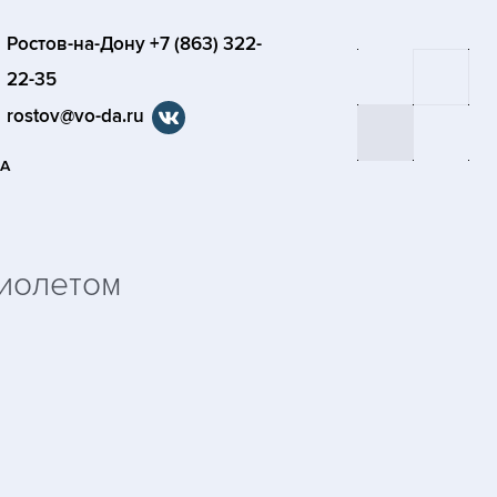
Ростов-на-Дону +7 (863) 322-
22-35
rostov@vo-da.ru
СА
иолетом