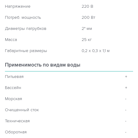
Напряжение
220 В
Потреб. мощность
200 Вт
Диаметры патрубков
2" мм
Масса
25 кг
Габаритные размеры
0,2 х 0,3 х 1,1 м
Применимость по видам воды
Питьевая
+
Бассейн
+
Морская
-
Очищенный сток
-
Техническая
-
Оборотная
-