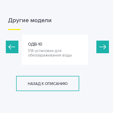
Другие модели
ОДВ-10
ОДВ-20
УФ-установки для
УФ-устан
оды
обеззараживания воды
обеззара
НАЗАД К ОПИСАНИЮ