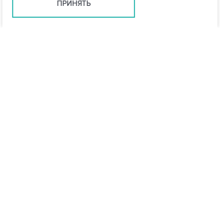
ПРИНЯТЬ
Ростов-на-Дону +7 (863) 322-22-35
rostov@vo-da.ru
Мессенджеры