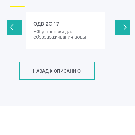
ОДВ-2С-1.7
ОДВ-3С
УФ-установки для
УФ-устан
оды
обеззараживания воды
обеззара
НАЗАД К ОПИСАНИЮ