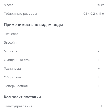
Масса
15 кг
Габаритные размеры
0,1 х 0,2 х 1,1 м
Применимость по видам воды
Питьевая
-
Бассейн
-
Морская
-
Очищенный сток
+
Техническая
+
Оборотная
+
Поверхностная
+
Комплект поставки
Пульт управления
+