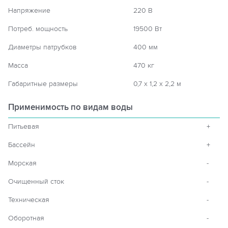
Напряжение
220 В
Потреб. мощность
19500 Вт
Диаметры патрубков
400 мм
Масса
470 кг
Габаритные размеры
0,7 х 1,2 х 2,2 м
Применимость по видам воды
Питьевая
+
Бассейн
+
Морская
-
Очищенный сток
-
Техническая
-
Оборотная
-