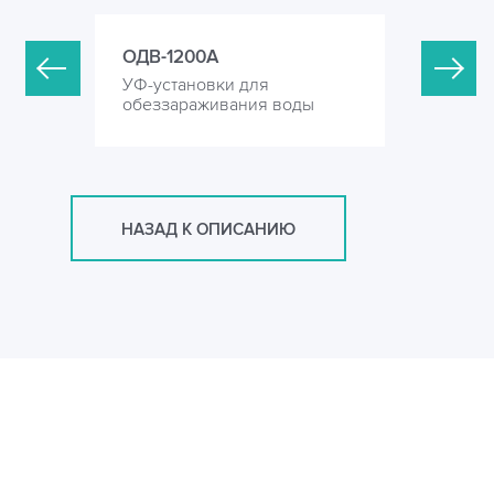
ОДВ-1200А
ОДВ-200
УФ-установки для
УФ-устан
оды
обеззараживания воды
обеззара
НАЗАД К ОПИСАНИЮ