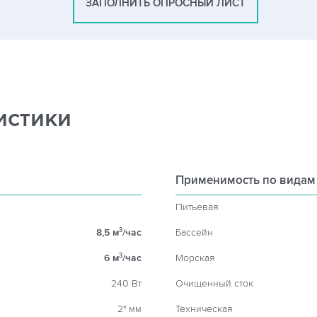
ЗАПОЛНИТЬ ОПРОСНЫЙ ЛИСТ
истики
Применимость по видам
Питьевая
8,5 м
/час
Бассейн
3
6 м
/час
Морская
3
240 Вт
Очищенный сток
2" мм
Техническая