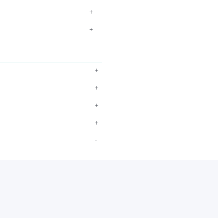
+
+
+
+
+
+
-