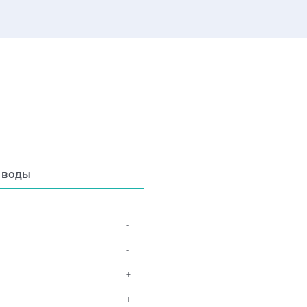
 воды
-
-
-
+
+