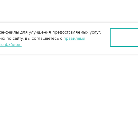
ie-файлы для улучшения предоставляемых услуг.
ю по сайту, вы соглашаетесь с
правилами
kie-файлов
.
Ростов-на-Дону +7 (863) 322-22-35
rostov@vo-da.ru
Мессенджеры