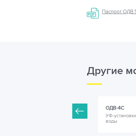
Паспорт ОДВ 5-
Другие м
ДВ-3С
ОДВ-4С
Ф-установки для обеззараживания
УФ-установк
оды
воды