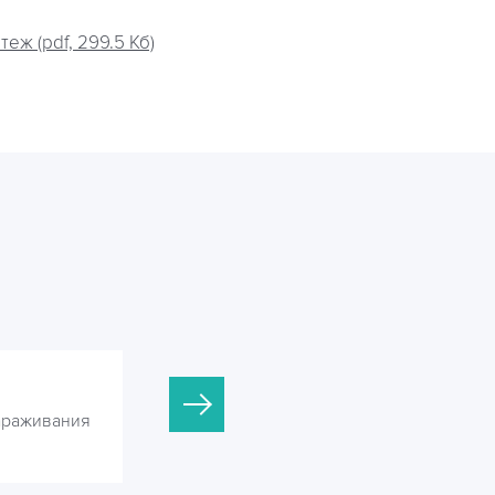
ж (pdf, 299.5 Кб)
ОДВ-12С
араживания
УФ-установки для обеззараживания
воды