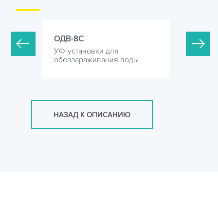
ОДВ-8С
ОДВ-16С
УФ-установки для
УФ-устан
оды
обеззараживания воды
обеззара
НАЗАД К ОПИСАНИЮ