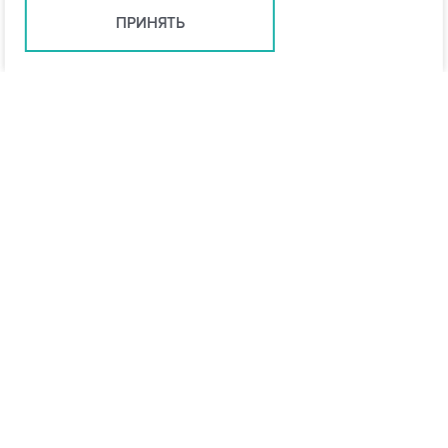
ПРИНЯТЬ
Ростов-на-Дону +7 (863) 322-22-35
rostov@vo-da.ru
Мессенджеры