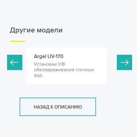
Другие модели
Argel UV-170
Argel UV-
Установки УФ
Установк
точных
обеззараживания сточных
обеззара
вод
вод
НАЗАД К ОПИСАНИЮ