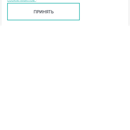
ПРИНЯТЬ
Ростов-на-Дону +7 (863) 322-22-35
rostov@vo-da.ru
Мессенджеры