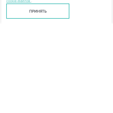
cookie-файлов
.
ПРИНЯТЬ
Ростов-на-Дону +7 (863) 322-22-35
rostov@vo-da.ru
Мессенджеры