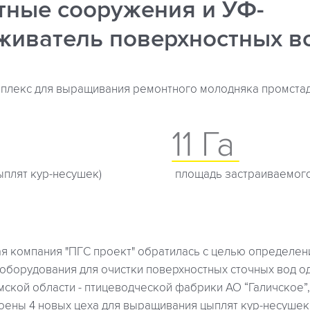
тные сооружения и УФ-
живатель поверхностных в
плекс для выращивания ремонтного молодняка промстад
11 Га
ыплят кур-несушек)
площадь застраиваемого
ая компания "ПГС проект" обратилась с целью определе
 оборудования для очистки поверхностных сточных вод о
ской области - птицеводческой фабрики АО “Галичское”,
оены 4 новых цеха для выращивания цыплят кур-несушек