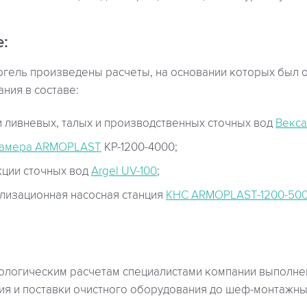
:
ргель произведены расчеты, на основании которых был
ния в составе:
и ливневых, талых и производственных сточных вод
Векса
камера ARMOPLAST
КР-1200-4000;
ции сточных вод
Argel UV-100
;
лизационная насосная станция
КНС ARMOPLAST-1200-50
нологическим расчетам специалистами компании выполн
ия и поставки очистного оборудования до шеф-монтажных