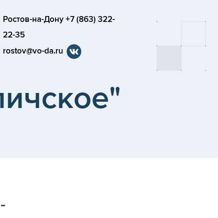
Ростов-на-Дону +7 (863) 322-
22-35
rostov@vo-da.ru
личское"
-