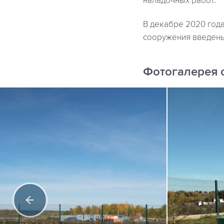
наладочных работ.
В декабре 2020 год
сооружения введены
Фотогалерея 