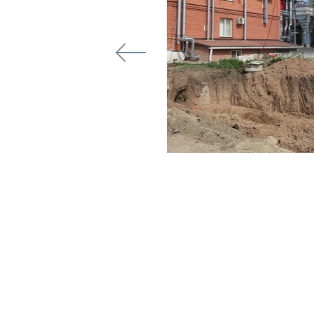
ль Flotomax OT-15 для
о комбината