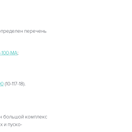
 определен перечень
-100-МА
;
00
(10-117-18).
ен большой комплекс
 и пуско-