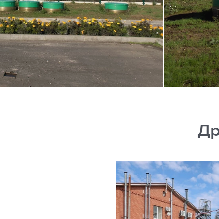
Др
нат «Нейма»