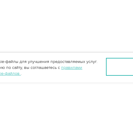
ie-файлы для улучшения предоставляемых услуг.
ю по сайту, вы соглашаетесь с
правилами
kie-файлов
.
Ростов-на-Дону +7 (863) 322-22-35
rostov@vo-da.ru