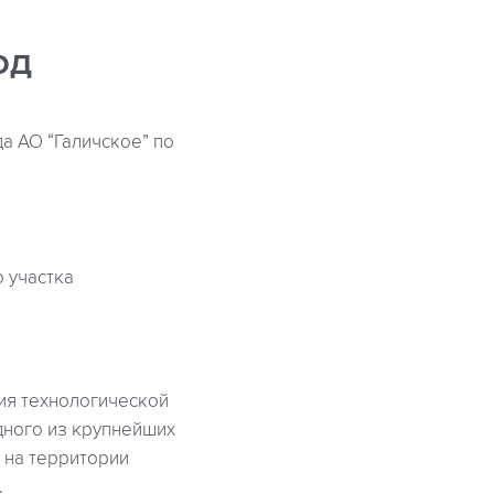
од
а АО “Галичское” по
 участка
ния технологической
дного из крупнейших
 на территории
.