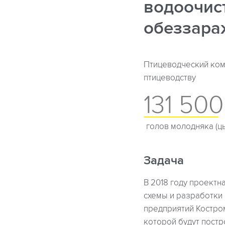
водоочис
обеззара
Птицеводческий ком
птицеводству
131 500
голов молодняка (ц
Задача
В 2018 году проектн
схемы и разработки
предприятий Костром
которой будут постр